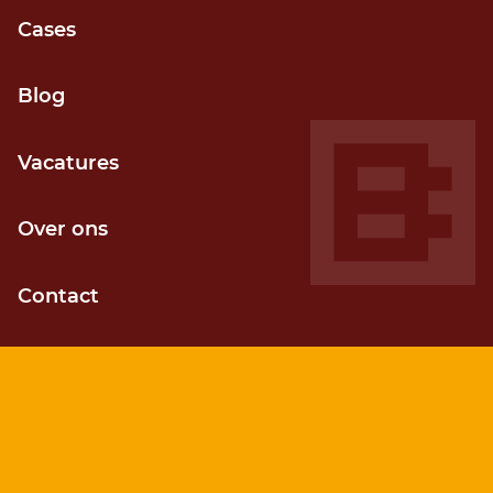
Cases
Grip op voortgang
Blog
Door kortcyclisch (agile) werken
Vacatures
Over ons
Contact
Kostenefficiënt
Sneller je gewenste resultaat