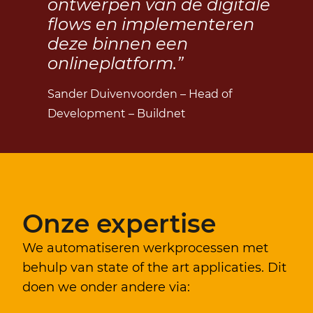
ontwerpen van de digitale
flows en implementeren
deze binnen een
onlineplatform.”
Sander Duivenvoorden – Head of
Development – Buildnet
Onze expertise
We automatiseren werkprocessen met
behulp van state of the art applicaties. Dit
doen we onder andere via: