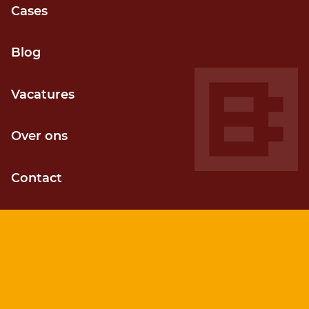
Cases
Grip op voortgang
Blog
Door kortcyclisch (agile) werken
Vacatures
Over ons
Contact
Kostenefficiënt
Sneller je gewenste resultaat