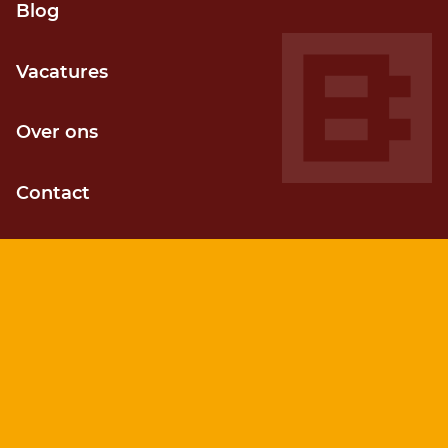
Grip op voortgang
Blog
Door kortcyclisch (agile) werken
Vacatures
Over ons
Contact
Kostenefficiënt
Sneller je gewenste resultaat