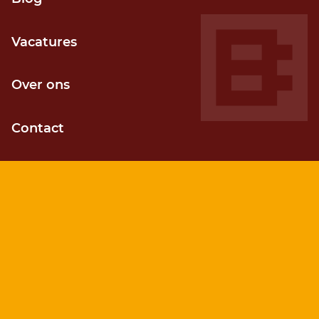
Grip op voortgang
Door kortcyclisch (agile) werken
Vacatures
Over ons
Contact
Kostenefficiënt
Sneller je gewenste resultaat