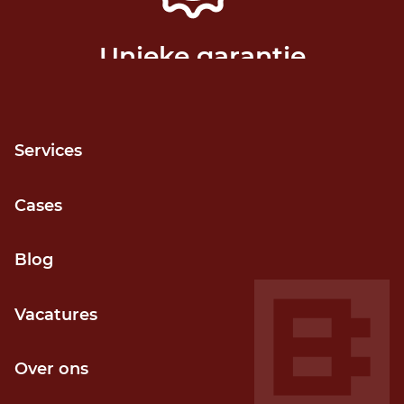
Unieke garantie
Release niet gehaald? Geld terug!
Services
Cases
Grip op voortgang
Blog
Door kortcyclisch (agile) werken
Vacatures
Over ons