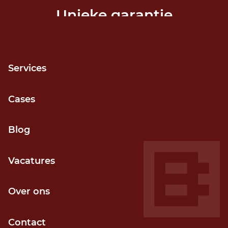
Unieke garantie
Release niet gehaald? Geld terug!
Services
Cases
Grip op voortgang
Blog
Door kortcyclisch (agile) werken
Vacatures
Over ons
Contact