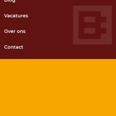
Grip op voortgang
Blog
Door kortcyclisch (agile) werken
Vacatures
Over ons
Contact
Kostenefficiënt
Sneller je gewenste resultaat