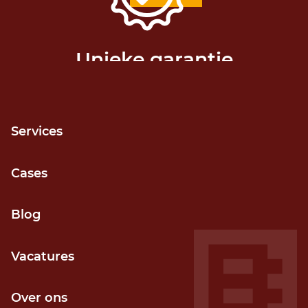
Unieke garantie
Release niet gehaald? Geld terug!
Services
Cases
Grip op voortgang
Blog
Door kortcyclisch (agile) werken
Vacatures
Over ons